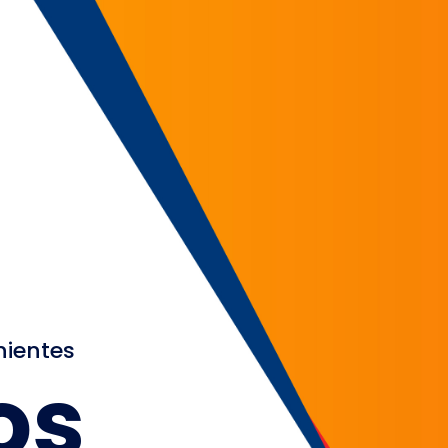
nientes
os