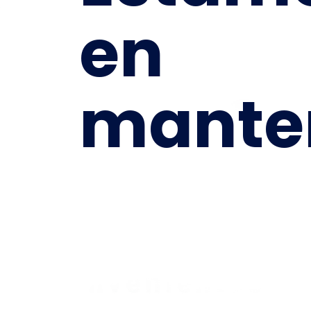
en
mante