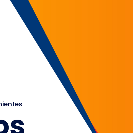
nientes
os