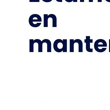
en
mante