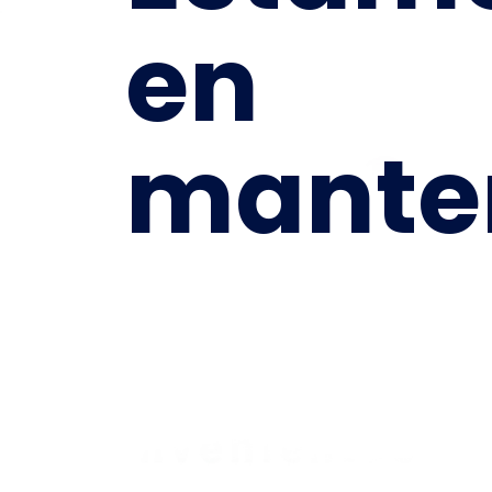
en
mante