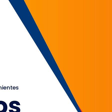
nientes
os