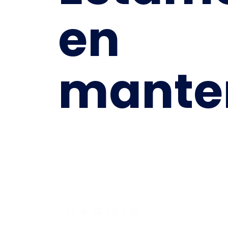
en
mante