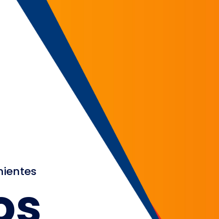
nientes
os