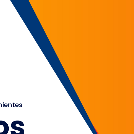
nientes
os