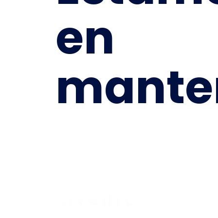
en
mante