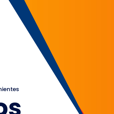
nientes
os