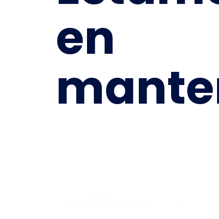
en
mante