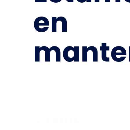
en
mante