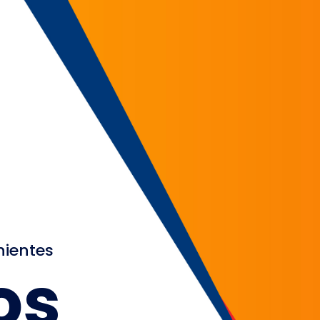
nientes
os