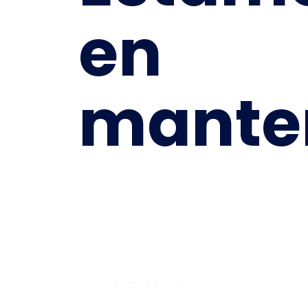
en
mante