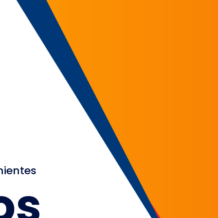
nientes
os