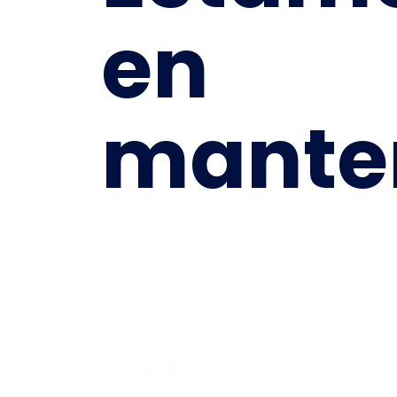
en
mante