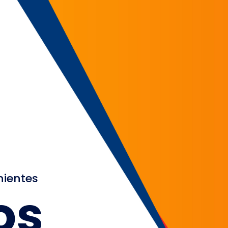
nientes
os