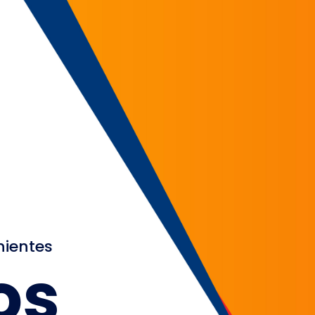
nientes
os