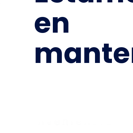
en
mante