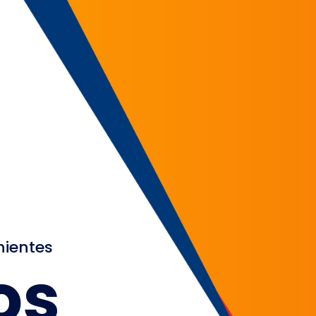
nientes
os