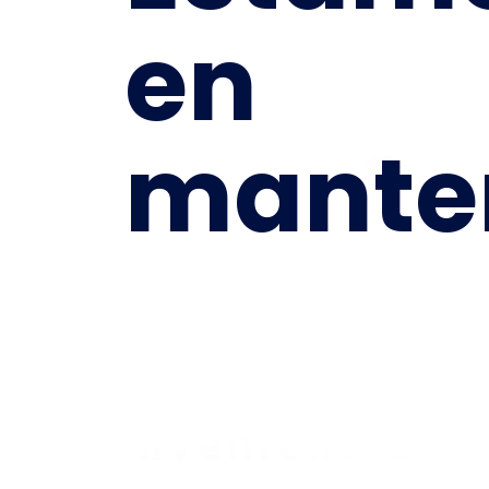
en
mante