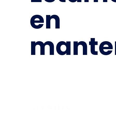
en
mante