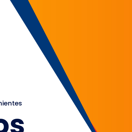
nientes
os