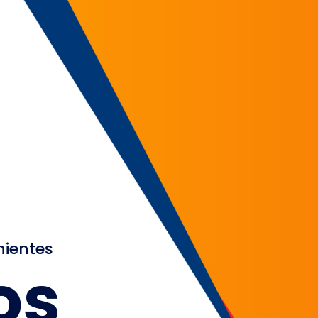
nientes
os