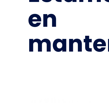
en
mante