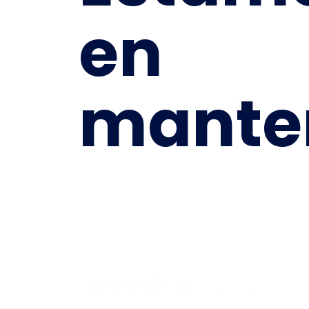
en
mante