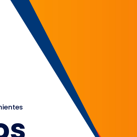
nientes
os