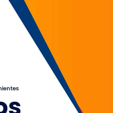
nientes
os