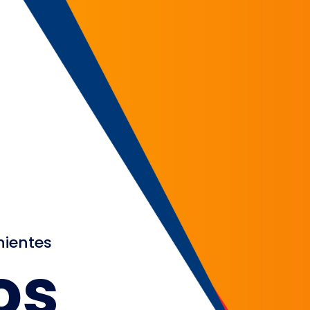
nientes
os