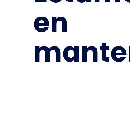
en
mante