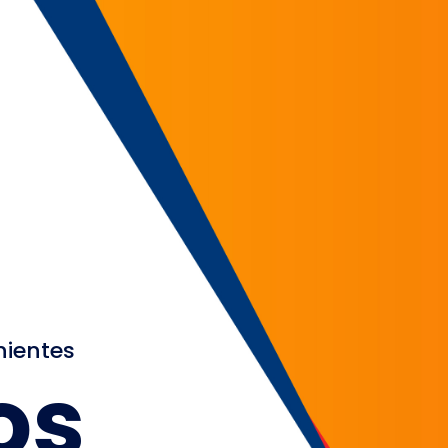
nientes
os