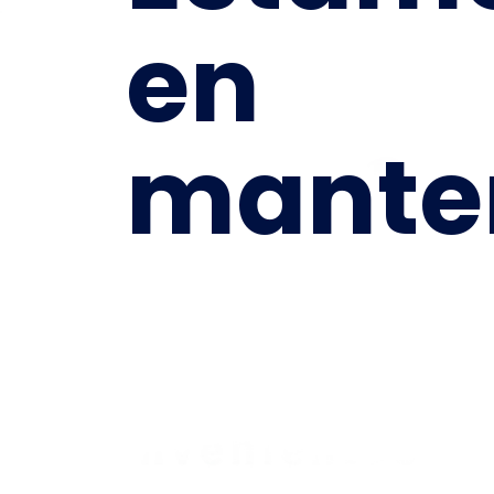
en
mante