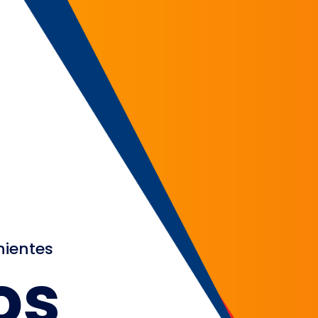
nientes
os