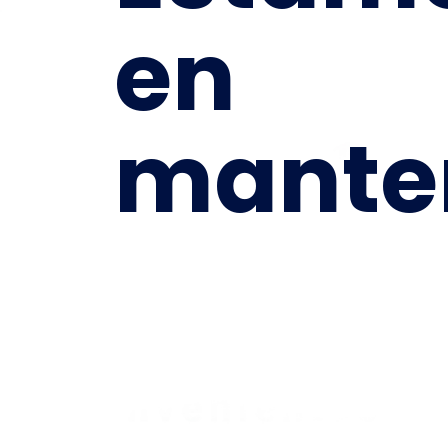
en
mante