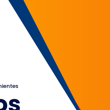
nientes
os