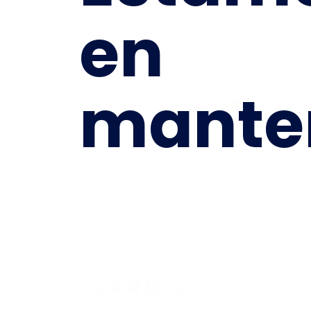
en
mante