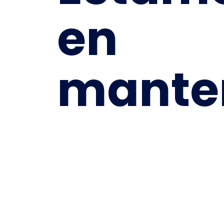
en
mante