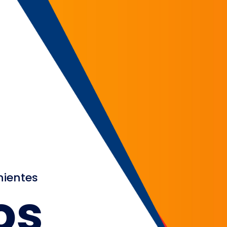
nientes
os