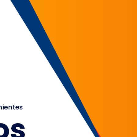
nientes
os