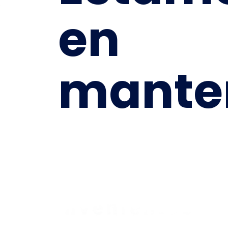
en
mante