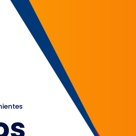
nientes
os