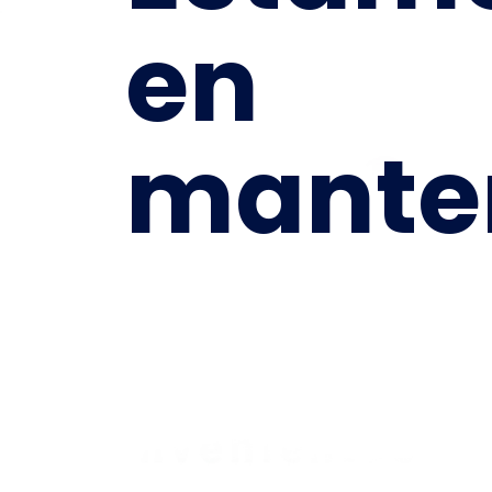
en
mante