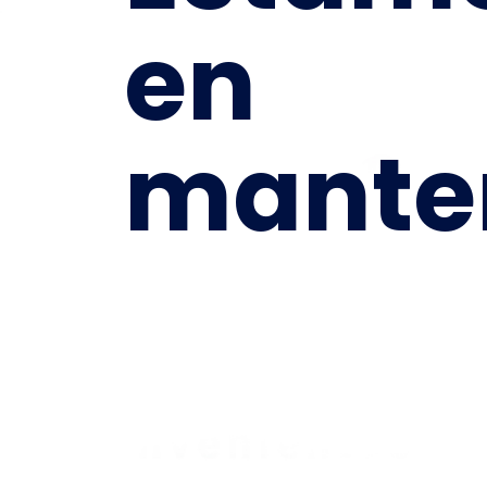
en
mante