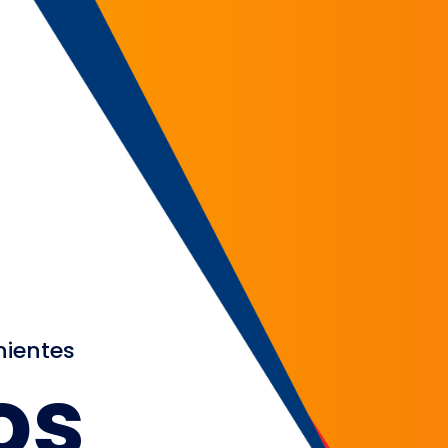
nientes
os