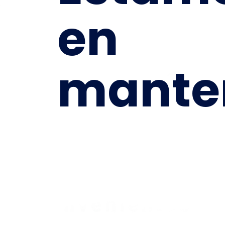
en
mante