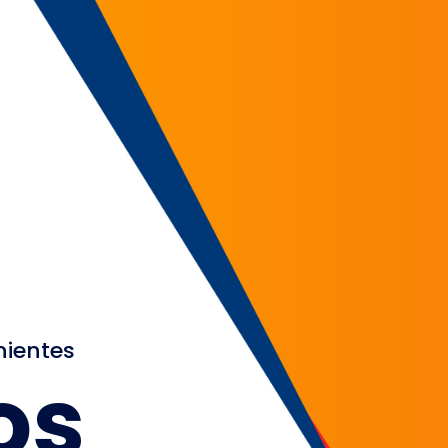
nientes
os