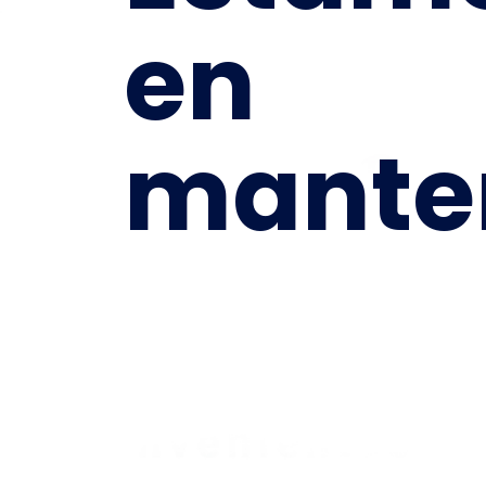
en
mante