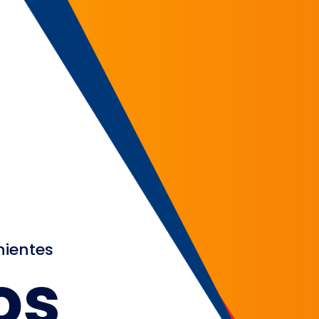
nientes
os