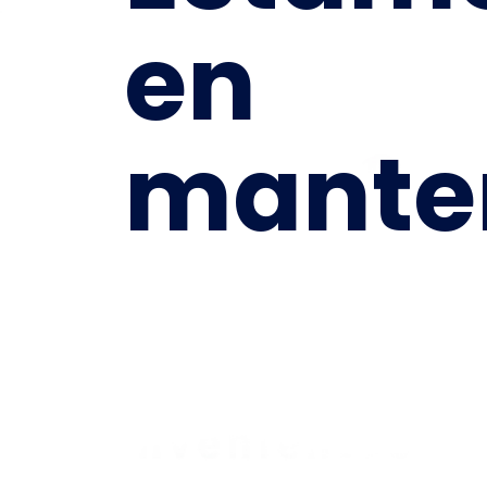
en
mante