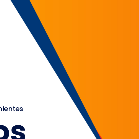
nientes
os