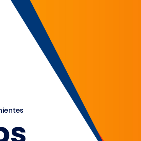
nientes
os