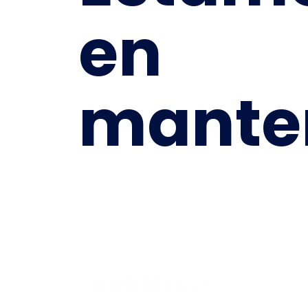
en
mante