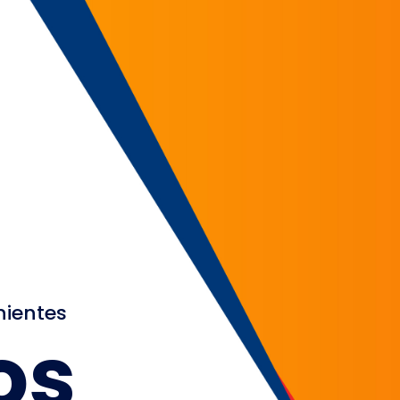
nientes
os