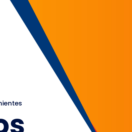
nientes
os