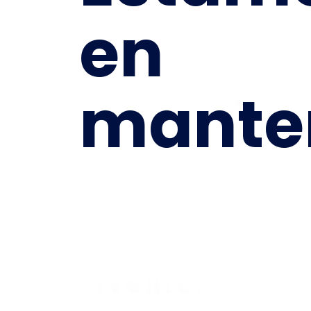
en
mante