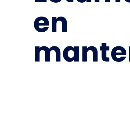
en
mante