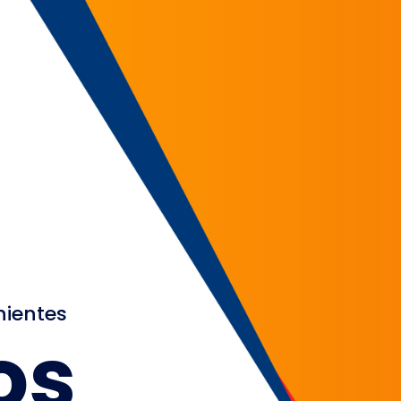
nientes
os