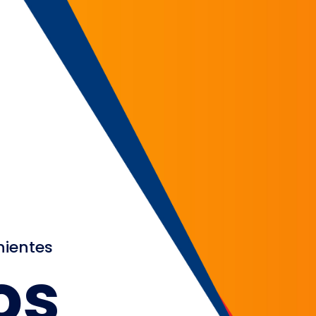
nientes
os