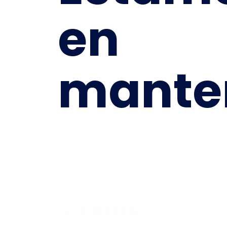
en
mante