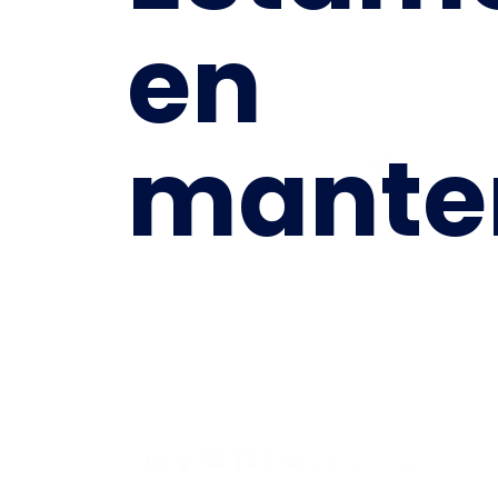
en
mante