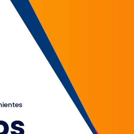
nientes
os