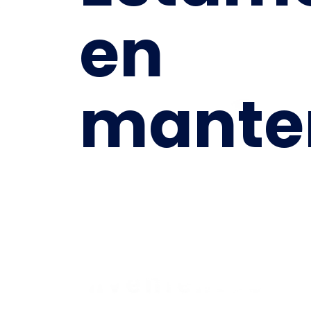
en
mante