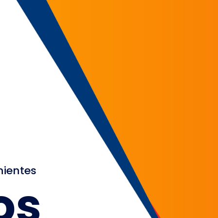
nientes
os