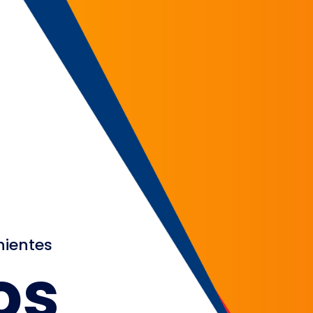
nientes
os