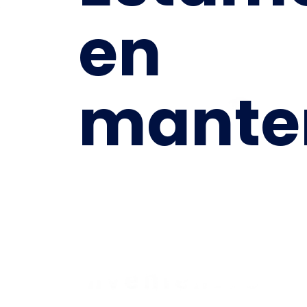
en
mante