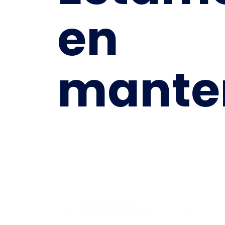
en
mante