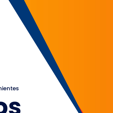
nientes
os