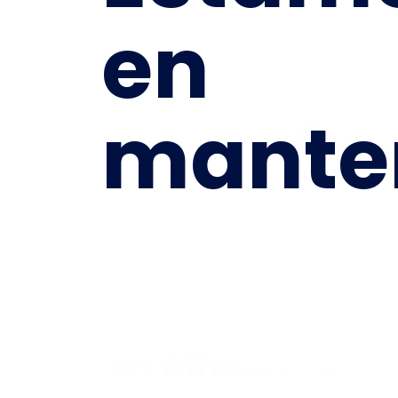
en
mante