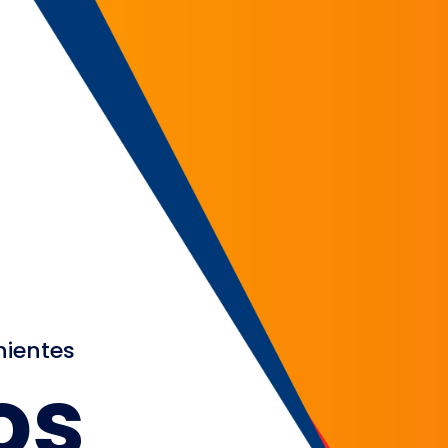
nientes
os