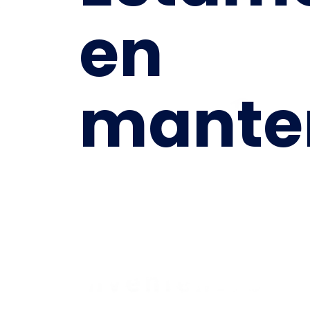
en
mante