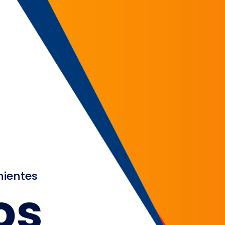
nientes
os