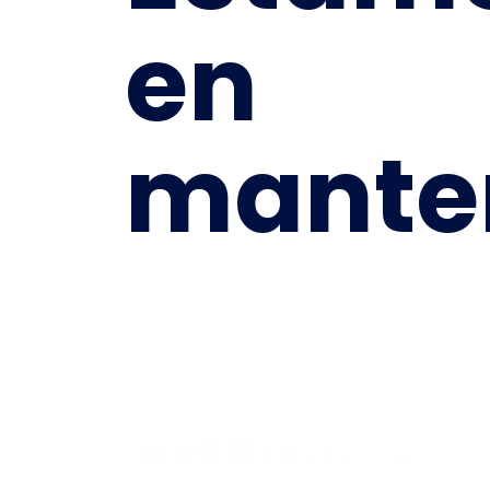
en
mante