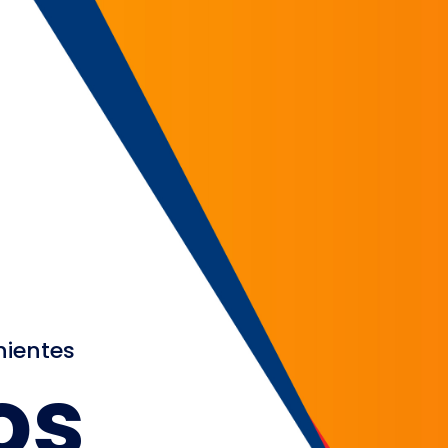
nientes
os