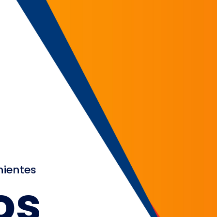
nientes
os