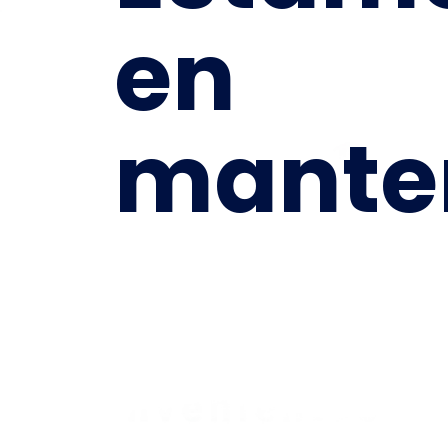
en
mante