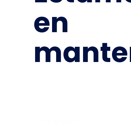
en
mante