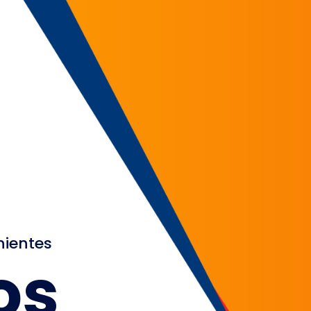
nientes
os