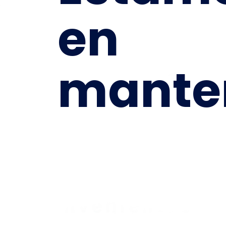
en
mante