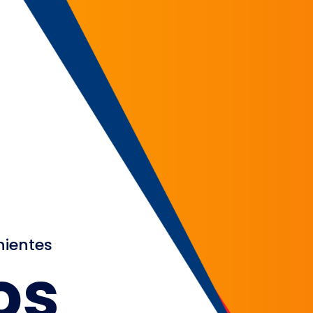
nientes
os