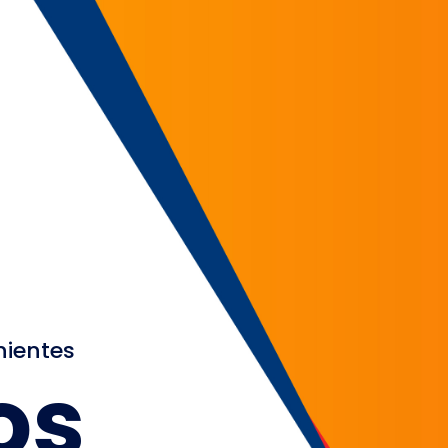
nientes
os