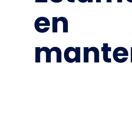
en
mante