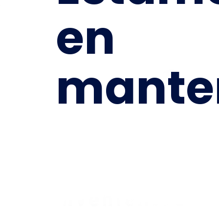
en
mante