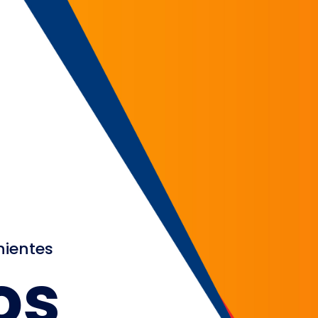
nientes
os