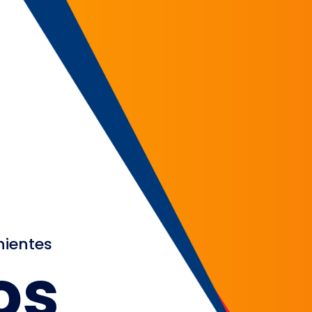
nientes
os