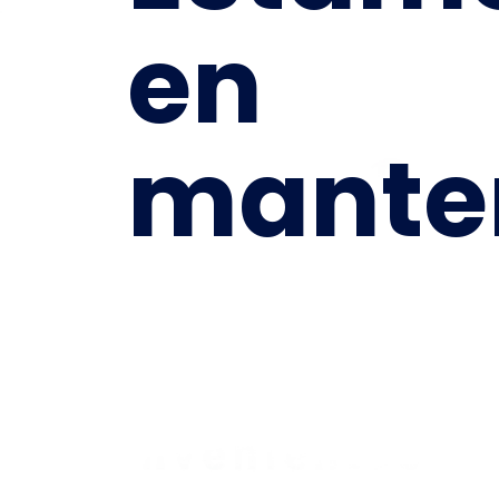
en
mante