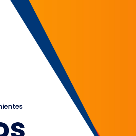
nientes
os