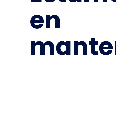
en
mante