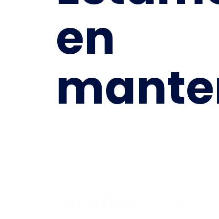
en
mante