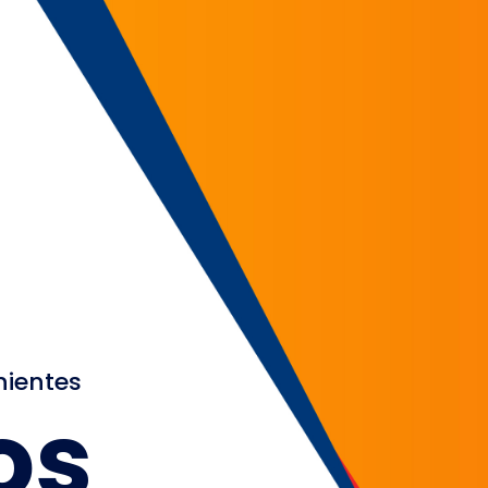
nientes
os