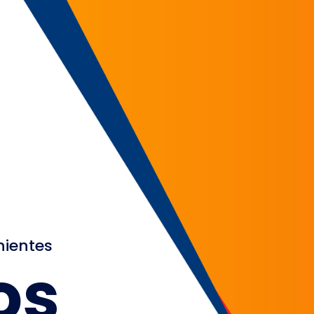
nientes
os