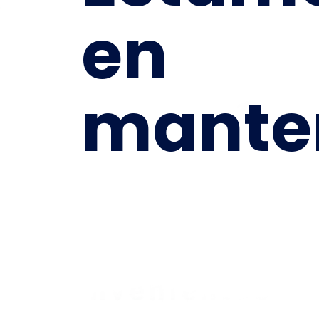
en
mante