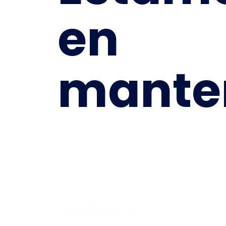
en
mante