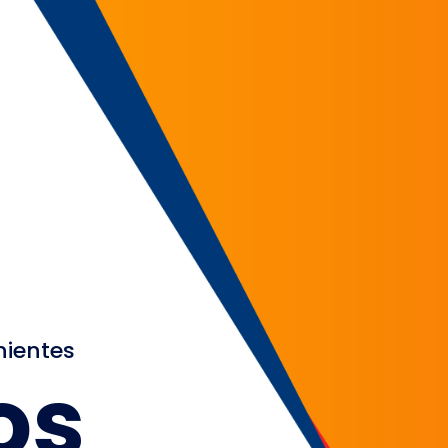
nientes
os