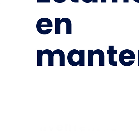
en
mante