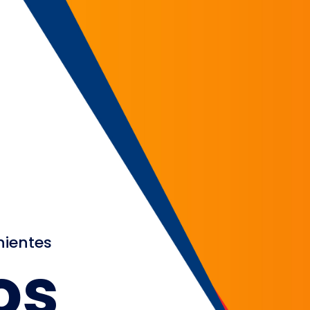
nientes
os