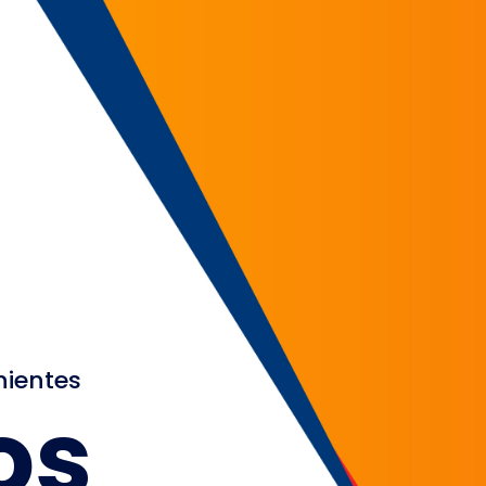
nientes
os