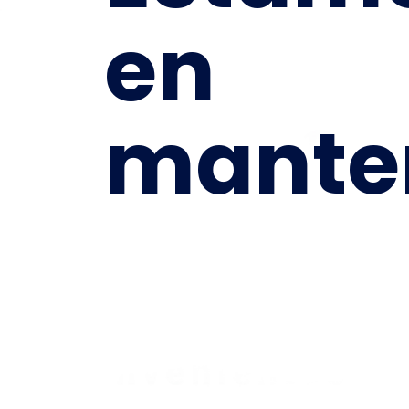
en
mante